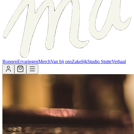
Bonnen
Ervaringen
Merch
Van bij ons
Zakelijk
Studio Stutte
Verhaal